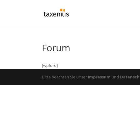
Forum
[wpforo]
Bitte beachten Sie unser
Impressum
und
Datensch