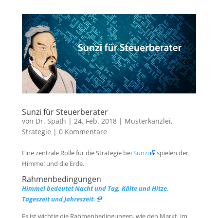
Sunzi für Steuerberater
von
Dr. Späth
|
24. Feb. 2018
|
Musterkanzlei
,
Strategie
|
0 Kommentare
Eine zentrale Rolle für die Strategie bei
Sunzi
spielen der
Himmel und die Erde.
Rahmenbedingungen
Himmel bedeutet Nacht und Tag, Kälte und Hitze,
Tageszeit und Jahreszeit.
Es ist wichtig die Rahmenbedingungen, wie den Markt, im