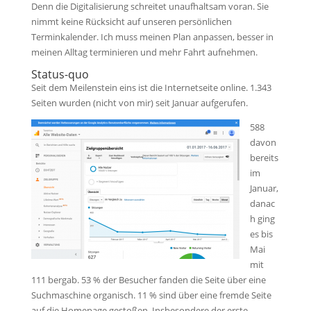
Denn die Digitalisierung schreitet unaufhaltsam voran. Sie
nimmt keine Rücksicht auf unseren persönlichen
Terminkalender. Ich muss meinen Plan anpassen, besser in
meinen Alltag terminieren und mehr Fahrt aufnehmen.
Status-quo
Seit dem Meilenstein eins ist die Internetseite online. 1.343
Seiten wurden (nicht von mir) seit Januar aufgerufen.
588
davon
bereits
im
Januar,
danac
h ging
es bis
Mai
mit
111 bergab. 53 % der Besucher fanden die Seite über eine
Suchmaschine organisch. 11 % sind über eine fremde Seite
auf die Homepage gestoßen. Insbesondere der erste