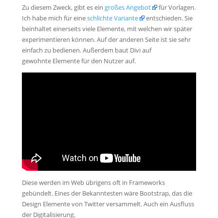
Zu diesem Zweck, gibt es ein
großes Angebot
für Vorlagen.
Ich habe mich für eine
schlichte Variante
entschieden. Sie
beinhaltet einerseits viele Elemente, mit welchen wir später
experimentieren können. Auf der anderen Seite ist sie sehr
einfach zu bedienen. Außerdem baut Divi auf
gewohnte Elemente für den Nutzer auf.
Diese werden im Web übrigens oft in Frameworks
gebündelt. Eines der Bekanntesten wäre Bootstrap, das die
Design Elemente von Twitter versammelt. Auch ein Ausfluss
der Digitalisierung.