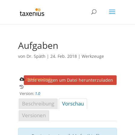
Aufgaben
von
Dr. Späth
|
24. Feb. 2018
|
Werkzeuge
204 Downloads
Bitte einloggen um Datei herunterzuladen
Version:
1.0
Beschreibung
Vorschau
Versionen