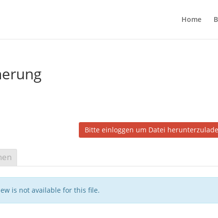
Home
B
herung
Bitte einloggen um Datei herunterzulad
nen
ew is not available for this file.