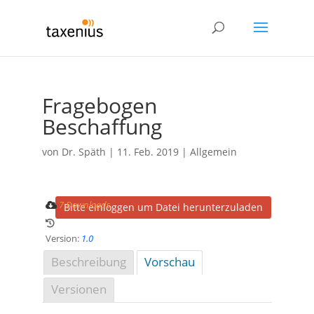
Fragebogen
Beschaffung
von
Dr. Späth
|
11. Feb. 2019
| Allgemein
7 Downloads
Bitte einloggen um Datei herunterzuladen
Version:
1.0
Beschreibung
Vorschau
Versionen