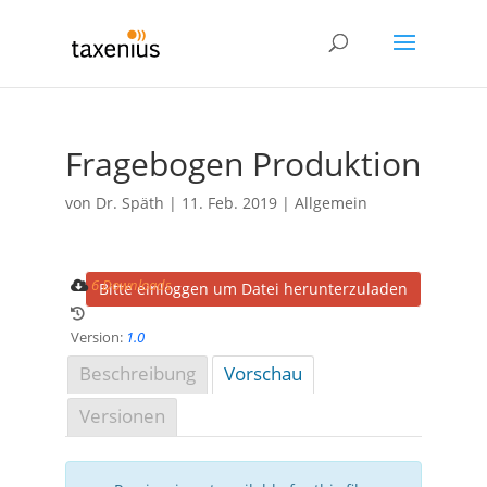
Fragebogen Produktion
von
Dr. Späth
|
11. Feb. 2019
| Allgemein
6 Downloads
Bitte einloggen um Datei herunterzuladen
Version:
1.0
Beschreibung
Vorschau
Versionen