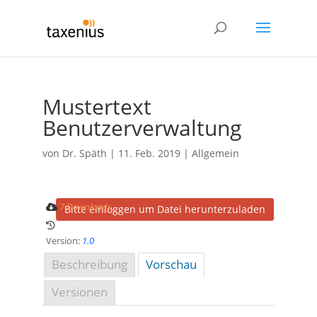
Mustertext
Benutzerverwaltung
von
Dr. Späth
|
11. Feb. 2019
| Allgemein
7 Downloads
Bitte einloggen um Datei herunterzuladen
Version:
1.0
Beschreibung
Vorschau
Versionen