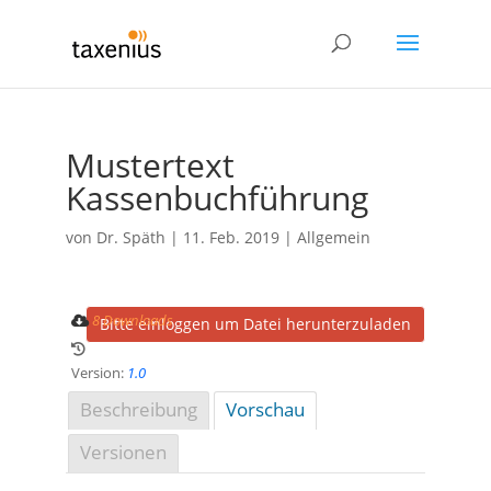
Mustertext
Kassenbuchführung
von
Dr. Späth
|
11. Feb. 2019
| Allgemein
8 Downloads
Bitte einloggen um Datei herunterzuladen
Version:
1.0
Beschreibung
Vorschau
Versionen